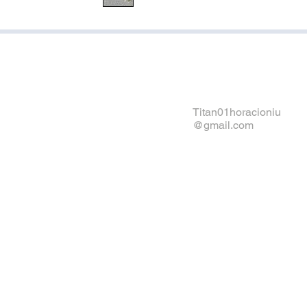
¡Ven a 
Titan01horacioniu
@gmail.com