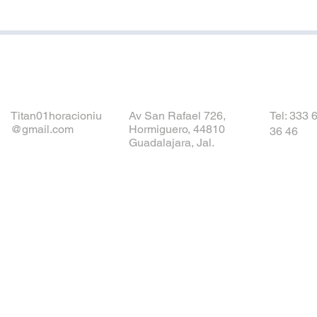
Ven a visitarnos
Titan01horacioniu
Av San Rafael 726,
Tel: 333 
@gmail.com
Hormiguero, 44810
36 46
Guadalajara, Jal.