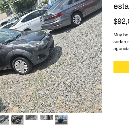
esta
$92,
Muy bon
sedan m
agencia
ven y c